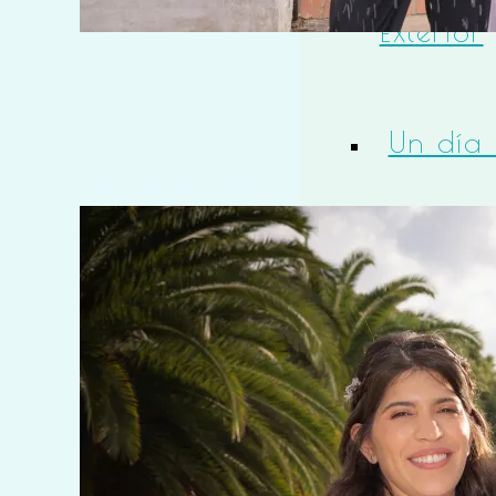
Exterior
Un día 
vida
Tres
Generac