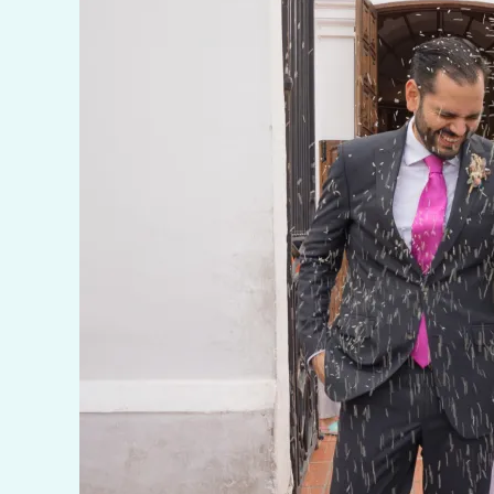
Newbo
Bebés
Familia
estudio
Familia