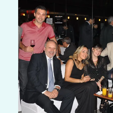
Exterior
Un día 
vida
Tres
Generac