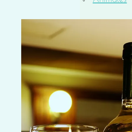
Macro
Solitud
Teatro
Timelapse