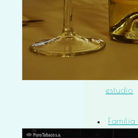
Newbo
Bebés
Familia
estudio
Familia