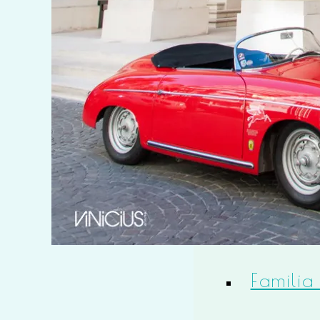
Newbo
Bebés
Familia
estudio
Familia