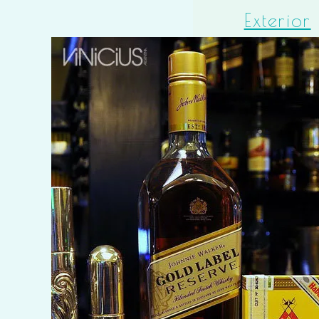
Exterior
Un día 
vida
Tres
Generac